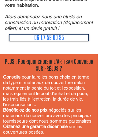
votre habitation.
Alors demandez nous une étude en
construction ou rénovation (déplacement
offert) et un devis gratuit !
06 17 59 00 85
PLUS : Pourquoi choisir l'Artisan Couvreur
sur Fréjus ?
Conseils
pour faire les bons choix en terme
de type et matériaux de couverture selon
notamment la pente du toit et l'exposition,
mais également le coût d'achat et de pose,
les frais liés à l’entretien, la durée de vie,
l’insonorisation...
Bénéficiez de nos prix
négociés sur les
matériaux de couverture avec les principaux
fournisseurs dont nous sommes partenaires;
Obtenez une garantie décennale
sur les
couvertures posées.