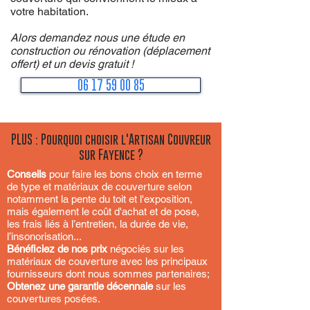
votre habitation.
Alors demandez nous une étude en
construction ou rénovation (déplacement
offert) et un devis gratuit !
06 17 59 00 85
PLUS : Pourquoi choisir l'Artisan Couvreur
sur Fayence ?
Conseils
pour faire les bons choix en terme
de type et matériaux de couverture selon
notamment la pente du toit et l'exposition,
mais également le coût d'achat et de pose,
les frais liés à l’entretien, la durée de vie,
l’insonorisation...
Bénéficiez de nos prix
négociés sur les
matériaux de couverture avec les principaux
fournisseurs dont nous sommes partenaires;
Obtenez une garantie décennale
sur les
couvertures posées.